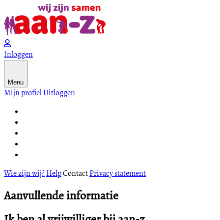
Inloggen
Menu
Mijn profiel
Uitloggen
Wie zijn wij?
Help
Contact
Privacy statement
Aanvullende informatie
Ik ben al vrijwilliger bij aan-z.