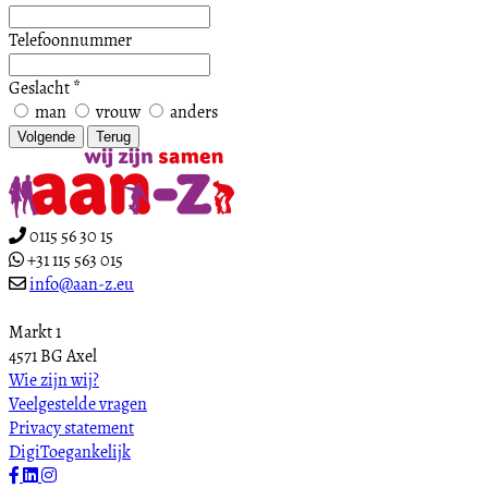
Telefoonnummer
Geslacht
*
man
vrouw
anders
Volgende
Terug
0115 56 30 15
+31 115 563 015
info@aan-z.eu
Markt 1
4571 BG Axel
Wie zijn wij?
Veelgestelde vragen
Privacy statement
DigiToegankelijk