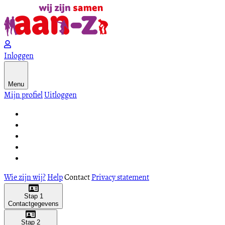
Inloggen
Menu
Mijn profiel
Uitloggen
Wie zijn wij?
Help
Contact
Privacy statement
Stap 1
Contactgegevens
Stap 2